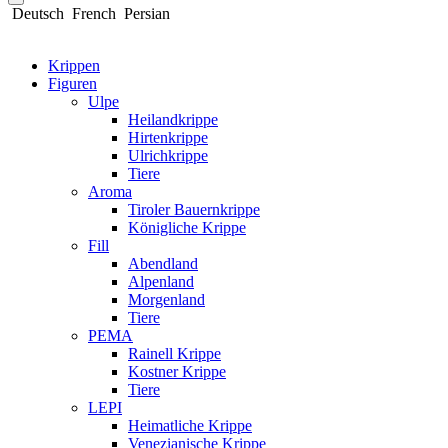
Deutsch
French
Persian
Krippen
Figuren
Ulpe
Heilandkrippe
Hirtenkrippe
Ulrichkrippe
Tiere
Aroma
Tiroler Bauernkrippe
Königliche Krippe
Fill
Abendland
Alpenland
Morgenland
Tiere
PEMA
Rainell Krippe
Kostner Krippe
Tiere
LEPI
Heimatliche Krippe
Venezianische Krippe